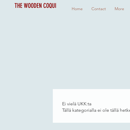
THE WOODEN COQUI
Home
Contact
More
Ei vielä UKK:ta
Tällä kategorialla ei ole tällä he