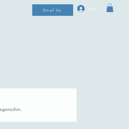
Kirjaudu
Email Us
egorioihin.