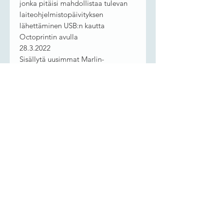
jonka pitäisi mahdollistaa tulevan
laiteohjelmistopäivityksen
lähettäminen USB:n kautta
Octoprintin avulla
28.3.2022
Sisällytä uusimmat Marlin-
virheenkorjaukset 3/25 asti
8.2.2022
sisälsi uusimmat Marlinin
bugikorjaukset, kuten luvattiin.
säädä kooderin nopeudet
pyörimisnopeuden mukaan
Sängyn vaaitus säädetään nyt
0,001:n välein hienosäätöä varten
Jerk poistettu ja tilalle uudempi
Linear Advance
Level Corners on nyt nimeltään Bed
Tramming
26.1.2022
Alennettu Z-akseli vaaitus alkaa