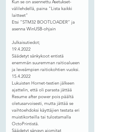
Kun se on asennettu Asetukset-
välilehdellä, paina "Lista kaikki
laitteet"
Etsi ”STM32 BOOTLOADER” ja
asenna WinUSB-ohjain
Julkaisutiedot;
19.4.2022
Säädetyt sänkykoot entistä
enemmän suuremman raitioalueen
ja leveämpien raitiokohtien vuoksi.
15.4.2022
Lukuisten Hornet-testien jälkeen
ajattelin, että oli parasta jättää
Resume after power pois päältä
oletusarvoisesti, mutta jättää se
vaihtoehdoksi käyttäjien testata eri
muistikorteilla tai tulostamalla
OctoPrintistä.
Säädetyt sängyn ajomitat