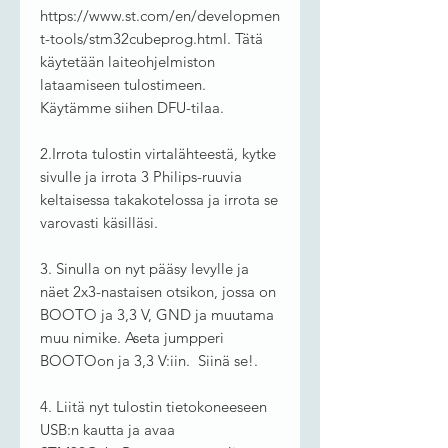
https://www.st.com/en/developmen
t-tools/stm32cubeprog.html. Tätä
käytetään laiteohjelmiston
lataamiseen tulostimeen.
Käytämme siihen DFU-tilaa.
2.Irrota tulostin virtalähteestä, kytke
sivulle ja irrota 3 Philips-ruuvia
keltaisessa takakotelossa ja irrota se
varovasti käsilläsi.
3. Sinulla on nyt pääsy levylle ja
näet 2x3-nastaisen otsikon, jossa on
BOOTO ja 3,3 V, GND ja muutama
muu nimike. Aseta jumpperi
BOOTOon ja 3,3 V:iin. Siinä se!.
4. Liitä nyt tulostin tietokoneeseen
USB:n kautta ja avaa