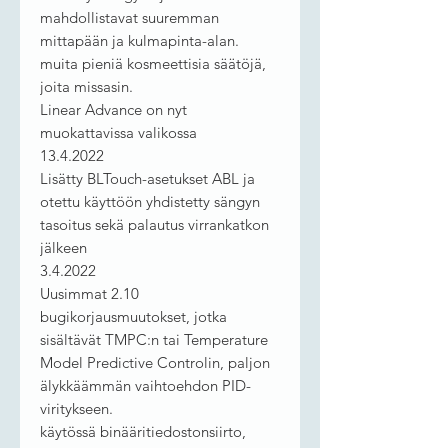
mahdollistavat suuremman
mittapään ja kulmapinta-alan.
muita pieniä kosmeettisia säätöjä,
joita missasin.
Linear Advance on nyt
muokattavissa valikossa
13.4.2022
Lisätty BLTouch-asetukset ABL ja
otettu käyttöön yhdistetty sängyn
tasoitus sekä palautus virrankatkon
jälkeen
3.4.2022
Uusimmat 2.10
bugikorjausmuutokset, jotka
sisältävät TMPC:n tai Temperature
Model Predictive Controlin, paljon
älykkäämmän vaihtoehdon PID-
viritykseen.
käytössä binääritiedostonsiirto,