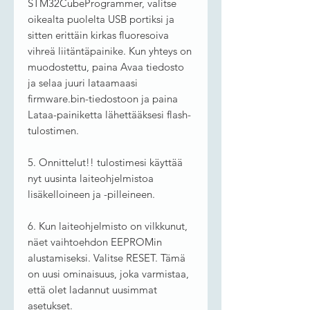
STM32CubeProgrammer, valitse
oikealta puolelta USB portiksi ja
sitten erittäin kirkas fluoresoiva
vihreä liitäntäpainike. Kun yhteys on
muodostettu, paina Avaa tiedosto
ja selaa juuri lataamaasi
firmware.bin-tiedostoon ja paina
Lataa-painiketta lähettääksesi flash-
tulostimen.
5. Onnittelut!! tulostimesi käyttää
nyt uusinta laiteohjelmistoa
lisäkelloineen ja -pilleineen.
6. Kun laiteohjelmisto on vilkkunut,
näet vaihtoehdon EEPROMin
alustamiseksi. Valitse RESET. Tämä
on uusi ominaisuus, joka varmistaa,
että olet ladannut uusimmat
asetukset.