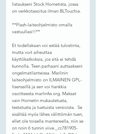
listaukseni Stock Hornetista, jossa
on verkkotasoitus ilman BLTouchia.
**Flash-laiteohjelmisto omalla
vastuullasi!!**
Et todellakaan voi estää tulostinta,
mutta voit aiheuttaa
käyttökatkoksia, jos sitä ei tehdä
kunnolla. Teen parhaani auttaakseni
ongelmatilanteissa. Marlinin
laiteohjelmisto on ILMAINEN GPL-
lisenssillä ja sen voi hankkia
osoitteesta marlinfw.org. Maksat
vain Hornetin mukautetusta,
testatusta ja tuetuista versioista. Se
sisältää myös lähes välittömän tuen,
ellet ole toisella mantereella, niin se
on noin 6 tunnin viive._cc781905-