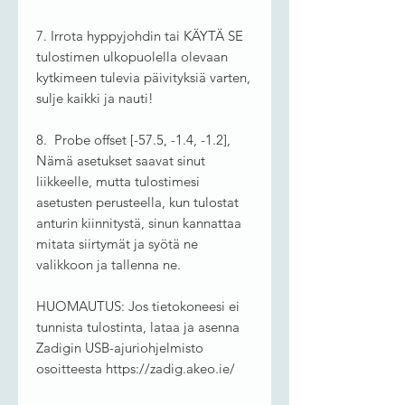
7. Irrota hyppyjohdin tai KÄYTÄ SE
tulostimen ulkopuolella olevaan
kytkimeen tulevia päivityksiä varten,
sulje kaikki ja nauti!
8. Probe offset [-57.5, -1.4, -1.2],
Nämä asetukset saavat sinut
liikkeelle, mutta tulostimesi
asetusten perusteella, kun tulostat
anturin kiinnitystä, sinun kannattaa
mitata siirtymät ja syötä ne
valikkoon ja tallenna ne.
HUOMAUTUS: Jos tietokoneesi ei
tunnista tulostinta, lataa ja asenna
Zadigin USB-ajuriohjelmisto
osoitteesta https://zadig.akeo.ie/