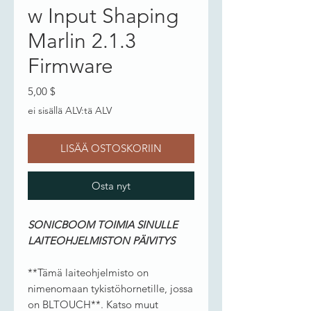
w Input Shaping
Marlin 2.1.3
Firmware
Hinta
5,00 $
ei sisällä ALV:tä ALV
LISÄÄ OSTOSKORIIN
Osta nyt
SONICBOOM TOIMIA SINULLE
LAITEOHJELMISTON PÄIVITYS
**Tämä laiteohjelmisto on
nimenomaan tykistöhornetille, jossa
on BLTOUCH**. Katso muut