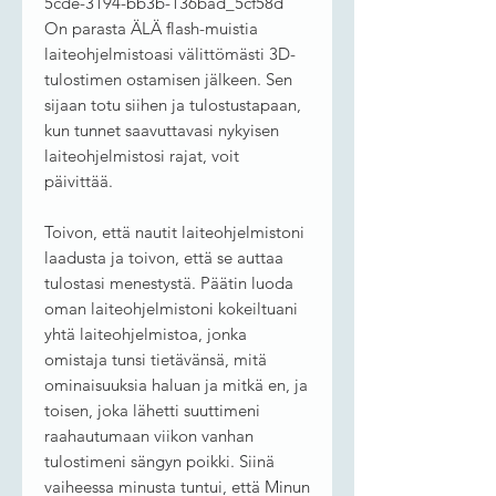
5cde-3194-bb3b-136bad_5cf58d
On parasta ÄLÄ flash-muistia
laiteohjelmistoasi välittömästi 3D-
tulostimen ostamisen jälkeen. Sen
sijaan totu siihen ja tulostustapaan,
kun tunnet saavuttavasi nykyisen
laiteohjelmistosi rajat, voit
päivittää.
Toivon, että nautit laiteohjelmistoni
laadusta ja toivon, että se auttaa
tulostasi menestystä. Päätin luoda
oman laiteohjelmistoni kokeiltuani
yhtä laiteohjelmistoa, jonka
omistaja tunsi tietävänsä, mitä
ominaisuuksia haluan ja mitkä en, ja
toisen, joka lähetti suuttimeni
raahautumaan viikon vanhan
tulostimeni sängyn poikki. Siinä
vaiheessa minusta tuntui, että Minun