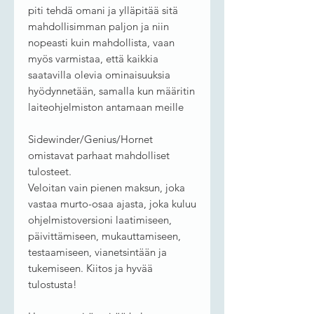
piti tehdä omani ja ylläpitää sitä
mahdollisimman paljon ja niin
nopeasti kuin mahdollista, vaan
myös varmistaa, että kaikkia
saatavilla olevia ominaisuuksia
hyödynnetään, samalla kun määritin
laiteohjelmiston antamaan meille
Sidewinder/Genius/Hornet
omistavat parhaat mahdolliset
tulosteet.
Veloitan vain pienen maksun, joka
vastaa murto-osaa ajasta, joka kuluu
ohjelmistoversioni laatimiseen,
päivittämiseen, mukauttamiseen,
testaamiseen, vianetsintään ja
tukemiseen. Kiitos ja hyvää
tulostusta!