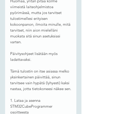
Huomaa, yritän pitää kolme
viimeistä laiteohjelmistoa
pyörimässä, mutta jos tarvitset
tulostimellesi erityisen
kokoonpanon, ilmoita minulle, mitä
tarvitset, niin aion mielelläni
muokata sitä sinun asetuksiasi
varten.
Päivitysohjeet lisätään myös
ladattavaksi.
Tämä tulostin on itse asiassa melko
yksinkertainen päivittää, sinun
tarvitsee vain hypätä (lyhyesti) kaksi
nastaa, jotta tietokoneesi näkee sen.
1. Lataa ja asenna
STM32CubeProgrammer
osoitteesta