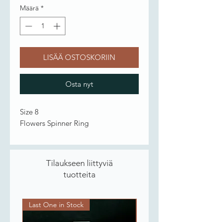
Määrä
*
LISÄÄ OSTOSKORIIN
Osta nyt
Size 8
Flowers Spinner Ring
Tilaukseen liittyviä
tuotteita
Last One in Stock
Last One in Stock