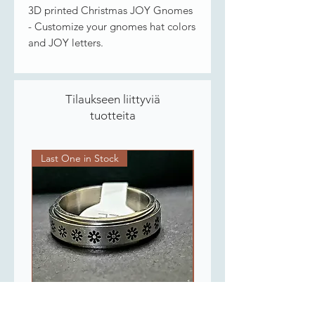
3D printed Christmas JOY Gnomes
- Customize your gnomes hat colors
and JOY letters.
Tilaukseen liittyviä
tuotteita
Last One in Stock
Last One in Stock