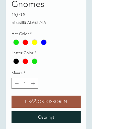
Gnomes
Hinta
15,00 $
ei sisällä ALV:tä ALV
Hat Color
*
Letter Color
*
Määrä
*
LISÄÄ OSTOSKORIIN
Osta nyt