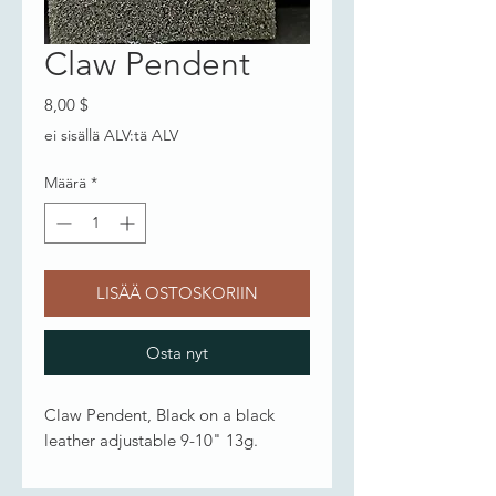
Claw Pendent
Hinta
8,00 $
ei sisällä ALV:tä ALV
Määrä
*
LISÄÄ OSTOSKORIIN
Osta nyt
Claw Pendent, Black on a black
leather adjustable 9-10" 13g.