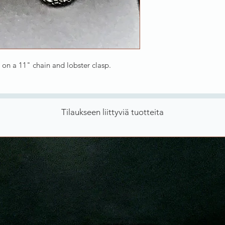
 on a 11" chain and lobster clasp.
Tilaukseen liittyviä tuotteita