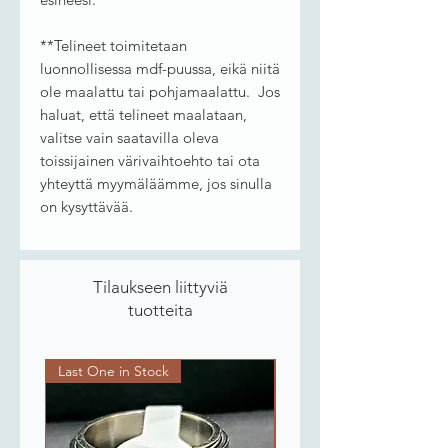
**Telineet toimitetaan
luonnollisessa mdf-puussa, eikä niitä
ole maalattu tai pohjamaalattu. Jos
haluat, että telineet maalataan,
valitse vain saatavilla oleva
toissijainen värivaihtoehto tai ota
yhteyttä myymäläämme, jos sinulla
on kysyttävää.
Tilaukseen liittyviä
tuotteita
Last One in Stock
Last One in Stock