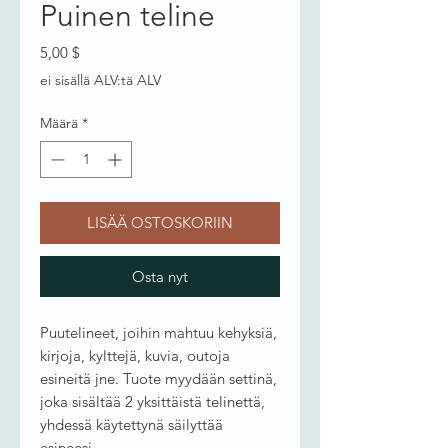
Puinen teline
Hinta
5,00 $
ei sisällä ALV:tä ALV
Määrä
*
LISÄÄ OSTOSKORIIN
Osta nyt
Puutelineet, joihin mahtuu kehyksiä,
kirjoja, kylttejä, kuvia, outoja
esineitä jne. Tuote myydään settinä,
joka sisältää 2 yksittäistä telinettä,
yhdessä käytettynä säilyttää
esineesi.