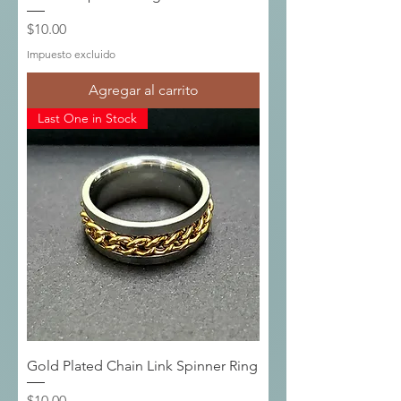
Precio
$10.00
Impuesto excluido
Agregar al carrito
Last One in Stock
Gold Plated Chain Link Spinner Ring
Precio
$10.00