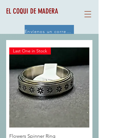
EL COQUI DE MADERA
Envíenos un correo electrónico
Last One in Stock
Flowers Spinner Ring