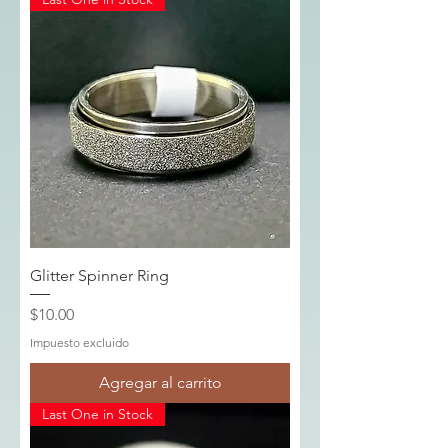
Glitter Spinner Ring
Precio
$10.00
Impuesto excluido
Agregar al carrito
Last One in Stock