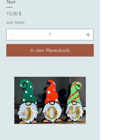
Text
Preis
10,00 $
exkl. MwSt.
In den Warenkorb