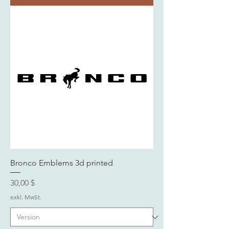
Bronco Emblems 3d printed
Preis
30,00 $
exkl. MwSt.