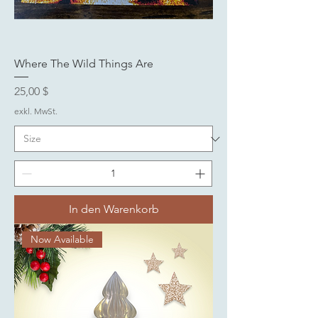
Where The Wild Things Are
Preis
25,00 $
exkl. MwSt.
In den Warenkorb
Now Available