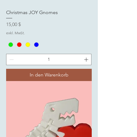
Christmas JOY Gnomes
Preis
15,00 $
exkl. MwSt.
In den Warenkorb