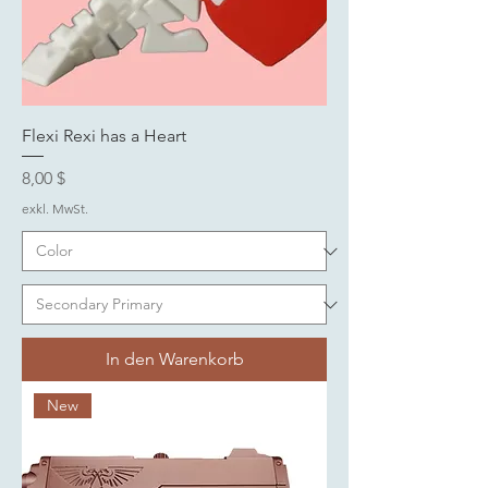
Flexi Rexi has a Heart
Preis
8,00 $
exkl. MwSt.
In den Warenkorb
New