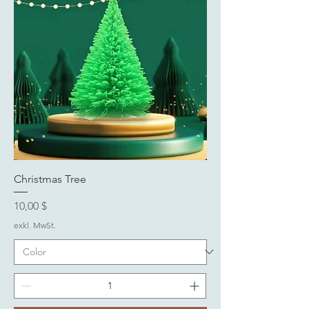
Christmas Tree
Preis
10,00 $
exkl. MwSt.