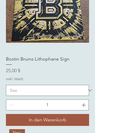
Bostin Bruins Lithophane Sign
Preis
25,00 $
exkl. MwSt.
In den Warenkorb
New