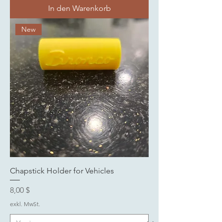
In den Warenkorb
New
Chapstick Holder for Vehicles
Preis
8,00 $
exkl. MwSt.