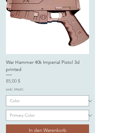
War Hammer 40k Imperial Pistol 3d
printed
Preis
85,00 $
exkl. MwSt.
In den Warenkorb