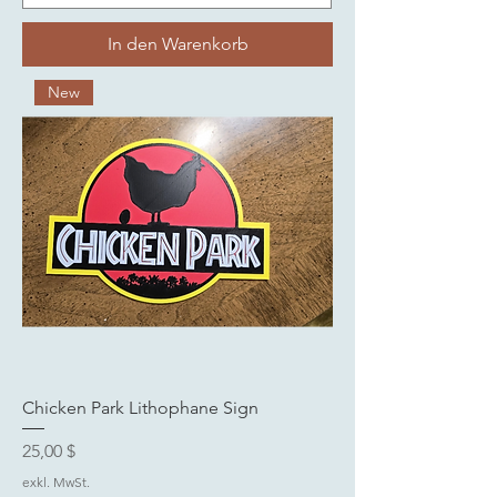
In den Warenkorb
New
Chicken Park Lithophane Sign
Preis
25,00 $
exkl. MwSt.