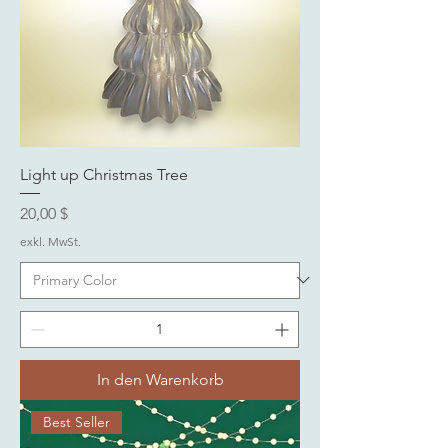
Light up Christmas Tree
Preis
20,00 $
exkl. MwSt.
In den Warenkorb
Best Seller