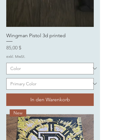
Wingman Pistol 3d printed
Preis
85,00 $
exkl. MwSt.
In den Warenkorb
New