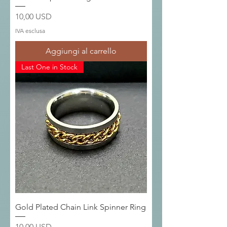
Prezzo
10,00 USD
IVA esclusa
Aggiungi al carrello
Last One in Stock
Gold Plated Chain Link Spinner Ring
Prezzo
10,00 USD