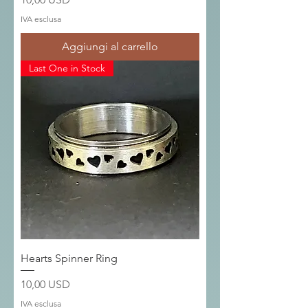
IVA esclusa
Aggiungi al carrello
Last One in Stock
Hearts Spinner Ring
Prezzo
10,00 USD
IVA esclusa