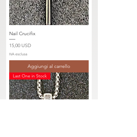
Nail Crucifix
Prezzo
15,00 USD
IVA esclusa
Aggiungi al carrello
Last One in Stock