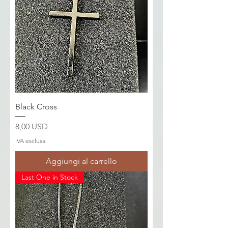
Black Cross
Prezzo
8,00 USD
IVA esclusa
Aggiungi al carrello
Last One in Stock