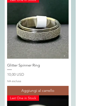
Glitter Spinner Ring
Prezzo
10,00 USD
IVA esclusa
Aggiungi al carrello
Last One in Stock