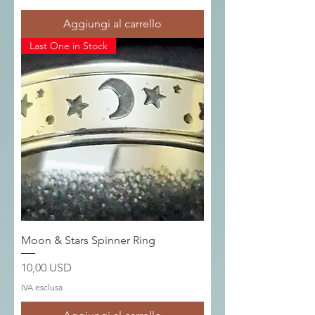
Aggiungi al carrello
Last One in Stock
Moon & Stars Spinner Ring
Prezzo
10,00 USD
IVA esclusa