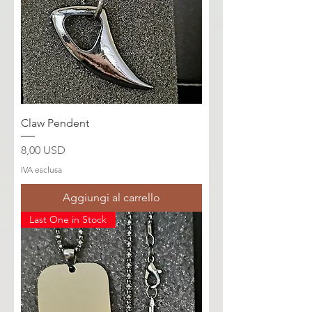
Claw Pendent
Prezzo
8,00 USD
IVA esclusa
Aggiungi al carrello
Last One in Stock