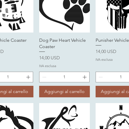
ista rapida
Vista rapida
Vista rapi
hicle Coaster
Dog Paw Heart Vehicle
Punisher Vehicl
Coaster
Prezzo
SD
14,00 USD
Prezzo
14,00 USD
IVA esclusa
IVA esclusa
ngi al carrello
Aggiungi al carrello
Aggiungi al ca