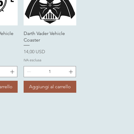
da
Vista rapida
ehicle
Darth Vader Vehicle
Coaster
Prezzo
14,00 USD
IVA esclusa
rrello
Aggiungi al carrello