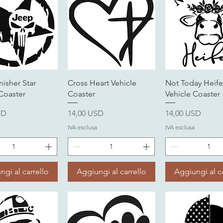
ista rapida
Vista rapida
Vista rapi
isher Star
Cross Heart Vehicle
Not Today Heife
Coaster
Coaster
Vehicle Coaster
Prezzo
Prezzo
SD
14,00 USD
14,00 USD
IVA esclusa
IVA esclusa
ngi al carrello
Aggiungi al carrello
Aggiungi al ca