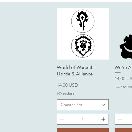
Vista rapida
V
World of Warcraft -
We're A
Horde & Alliance
Prezzo
14,00 U
Prezzo
14,00 USD
IVA esclusa
IVA esclusa
Coaster Set