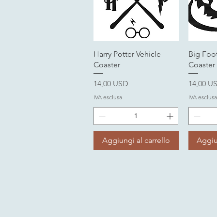
Vista rapida
V
Harry Potter Vehicle
Big Foot
Coaster
Coaster
Prezzo
Prezzo
14,00 USD
14,00 U
IVA esclusa
IVA esclusa
Aggiungi al carrello
Aggiu