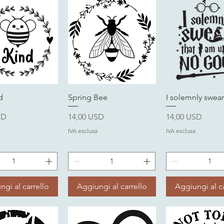
ista rapida
Vista rapida
Vista rapi
d
Spring Bee
I solemnly swear
Prezzo
Prezzo
SD
14,00 USD
14,00 USD
IVA esclusa
IVA esclusa
ngi al carrello
Aggiungi al carrello
Aggiungi al ca