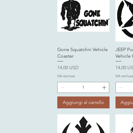
Vista rapida
V
Gone Squatchin Vehicle
JEEP Pun
Coaster
Vehicle 
Prezzo
Prezzo
14,00 USD
14,00 U
IVA esclusa
IVA esclusa
Aggiungi al carrello
Aggiu