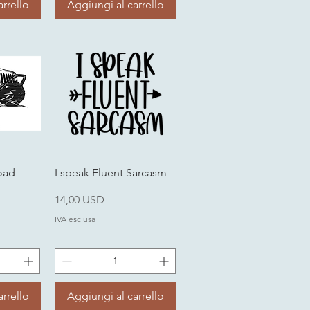
rrello
Aggiungi al carrello
da
Vista rapida
oad
I speak Fluent Sarcasm
Prezzo
14,00 USD
IVA esclusa
rrello
Aggiungi al carrello