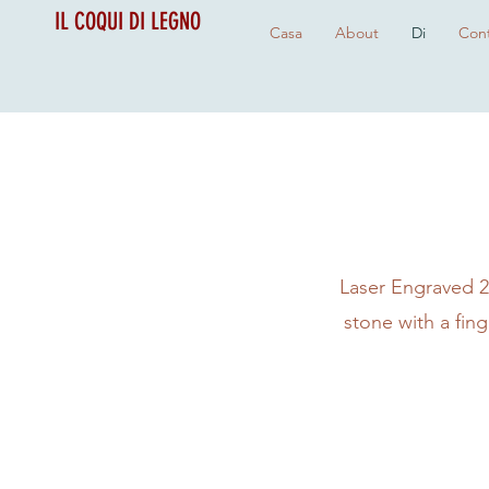
IL COQUI DI LEGNO
Casa
About
Di
Cont
Laser Engraved 2
stone with a fin