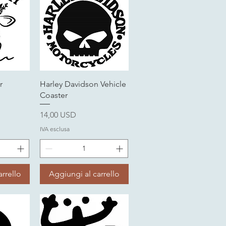
da
Vista rapida
r
Harley Davidson Vehicle
Coaster
Prezzo
14,00 USD
IVA esclusa
rrello
Aggiungi al carrello