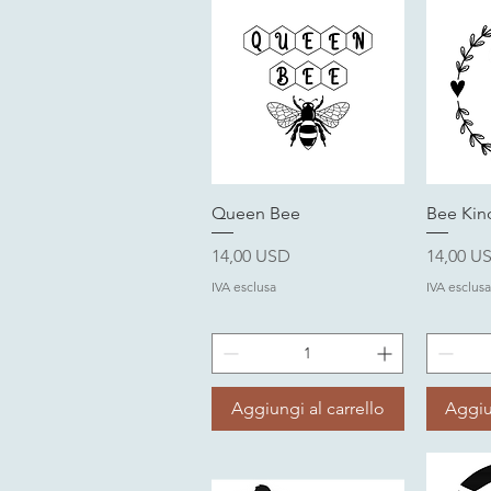
Vista rapida
V
Queen Bee
Bee Kin
Prezzo
Prezzo
14,00 USD
14,00 U
IVA esclusa
IVA esclusa
Aggiungi al carrello
Aggiu