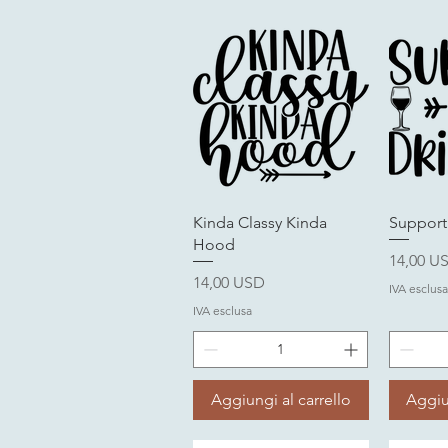
Vista rapida
V
Kinda Classy Kinda
Support
Hood
Prezzo
14,00 U
Prezzo
14,00 USD
IVA esclusa
IVA esclusa
Aggiungi al carrello
Aggiu