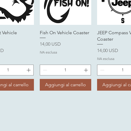
ista rapida
Vista rapida
Vista rapi
 Vehicle
Fish On Vehicle Coaster
JEEP Compass V
Coaster
Prezzo
14,00 USD
Prezzo
SD
14,00 USD
IVA esclusa
IVA esclusa
ngi al carrello
Aggiungi al carrello
Aggiungi al ca