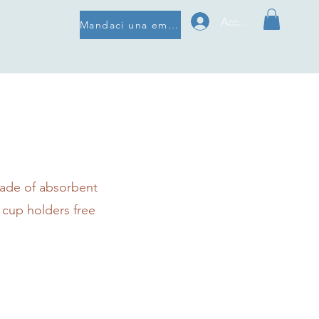
Accedi
Mandaci una email
made of absorbent
 cup holders free