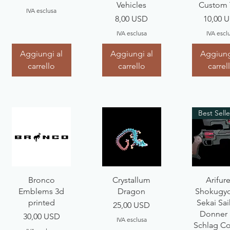
Vehicles
Custom 
IVA esclusa
Prezzo
Prezzo
8,00 USD
10,00 
IVA esclusa
IVA escl
Aggiungi al
Aggiungi al
Aggiung
carrello
carrello
carrel
Best Selle
Vista rapida
Vista rapida
Vista ra
Bronco
Crystallum
Arifur
Emblems 3d
Dragon
Shokugy
printed
Sekai Sa
Prezzo
25,00 USD
Donner
Prezzo
30,00 USD
IVA esclusa
Schlag Co