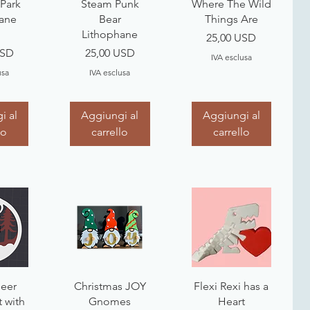
pida
Vista rapida
Vista rapida
Park
Steam Punk
Where The Wild
ane
Bear
Things Are
Lithophane
Prezzo
25,00 USD
Prezzo
USD
25,00 USD
IVA esclusa
usa
IVA esclusa
i al
Aggiungi al
Aggiungi al
lo
carrello
carrello
pida
Vista rapida
Vista rapida
Deer
Christmas JOY
Flexi Rexi has a
 with
Gnomes
Heart