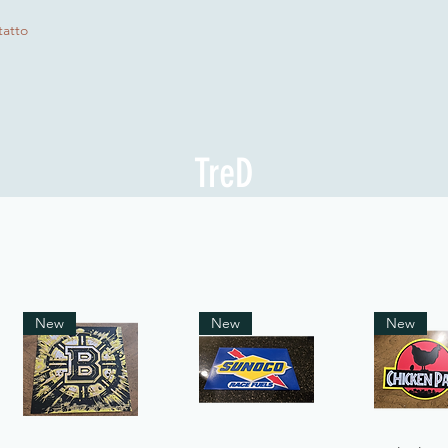
atto
TreD
New
New
New