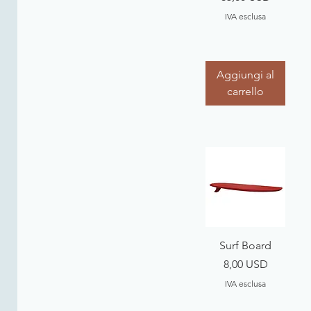
IVA esclusa
Aggiungi al
carrello
Vista rapida
Surf Board
Prezzo
8,00 USD
IVA esclusa