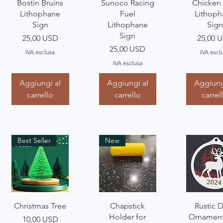
Vista rapida
Vista rapida
Vista ra
Bostin Bruins
Sunoco Racing
Chicken 
Lithophane
Fuel
Lithoph
Sign
Lithophane
Sign
Sign
Prezzo
Prezzo
25,00 USD
25,00 
Prezzo
25,00 USD
IVA esclusa
IVA escl
IVA esclusa
Aggiungi al
Aggiungi al
Aggiung
carrello
carrello
carrel
Best Seller
New
Vista rapida
Vista rapida
Vista ra
Christmas Tree
Chapstick
Rustic 
Holder for
Ornament
Prezzo
10,00 USD