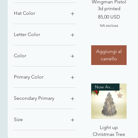
Vista rapida
Wingman Pistol
3d printed
5 USD
150 USD
Hat Color
Prezzo
85,00 USD
IVA esclusa
Letter Color
Aggiungi al
Color
carrello
Black
Blue
Primary Color
Dark Blue
Now Available
Green
Black
Grey
Blue
Secondary Primary
Light Blue
Clear
Orange
Gray
Black
Pink
Green
Blue
Size
Purple
Purple
Gray
Vista rapida
Light up
Rainbow
Red
Pink
7x6.5"
Christmas Tree