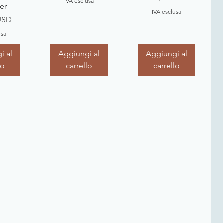
IVA esclusa
er
IVA esclusa
USD
usa
i al
Aggiungi al
Aggiungi al
lo
carrello
carrello