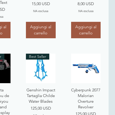
Text
Prezzo
Prezzo
15,00 USD
8,00 USD
USD
IVA esclusa
IVA esclusa
usa
i al
Aggiungi al
Aggiungi al
lo
carrello
carrello
r
Best Seller
pida
Vista rapida
Vista rapida
eta
Genshin Impact
Cyberpunk 2077
ou de
Tartaglia Childe
Malorian
ikyou
Water Blades
Overture
 and
Revolver
Prezzo
125,00 USD
splay
Prezzo
125,00 USD