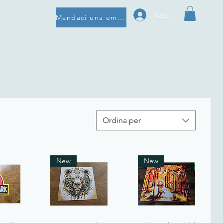
Accedi
Mandaci una email
Ordina per
New
New