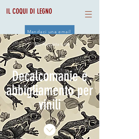
IL COQUI DI LEGNO
Mandaci una email
&lt; Acquista tutto
Decalcomanie e
abbigliamento per
vinili