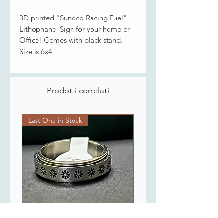
3D printed "Sunoco Racing Fuel"
Lithophane Sign for your home or
Office! Comes with black stand.
Size is 6x4
Prodotti correlati
Last One in Stock
Last One in Stock