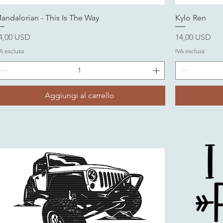
andalorian - This Is The Way
Kylo Ren
rezzo
Prezzo
4,00 USD
14,00 USD
A esclusa
IVA esclusa
Aggiungi al carrello