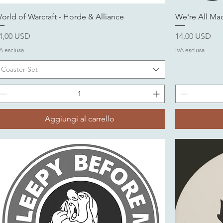
orld of Warcraft - Horde & Alliance
We're All Ma
rezzo
Prezzo
4,00 USD
14,00 USD
A esclusa
IVA esclusa
Coaster Set
Aggiungi al carrello