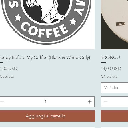
leepy Before My Coffee (Black & White Only)
BRONCO
rezzo
Prezzo
4,00 USD
14,00 USD
A esclusa
IVA esclusa
Variation
Aggiungi al carrello